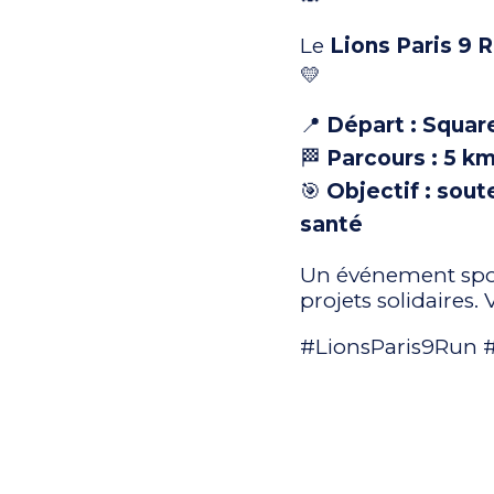
Le
Lions Paris 9 
💛
📍
Départ : Square
🏁
Parcours : 5 k
🎯
Objectif : sout
santé
Un événement spor
projets solidaires.
#LionsParis9Run #