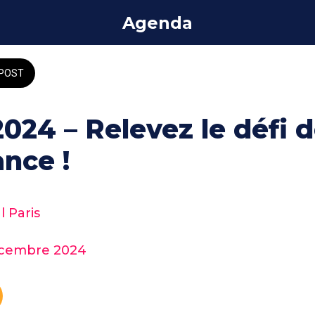
Agenda
POST
024 – Relevez le défi d
nce !
l Paris
écembre 2024 